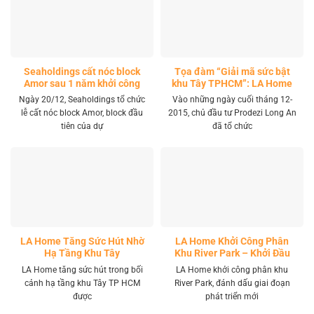
Seaholdings cất nóc block
Tọa đàm “Giải mã sức bật
Amor sau 1 năm khởi công
khu Tây TPHCM”: LA Home
khai mở tọa độ đầu tư mới
Ngày 20/12, Seaholdings tổ chức
Vào những ngày cuối tháng 12-
lễ cất nóc block Amor, block đầu
2015, chủ đầu tư Prodezi Long An
tiên của dự
đã tổ chức
LA Home Tăng Sức Hút Nhờ
LA Home Khởi Công Phân
Hạ Tầng Khu Tây
Khu River Park – Khởi Đầu
Giai Đoạn Phát Triển Mới
LA Home tăng sức hút trong bối
LA Home khởi công phân khu
cảnh hạ tầng khu Tây TP HCM
River Park, đánh dấu giai đoạn
được
phát triển mới