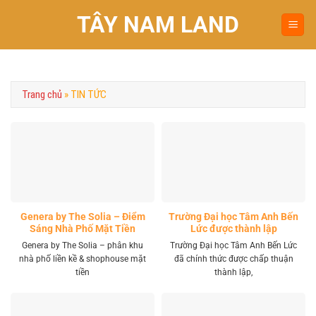
Chuyển
TÂY NAM LAND
đến
nội
dung
Trang chủ
»
TIN TỨC
Genera by The Solia – Điểm
Trường Đại học Tâm Anh Bến
Sáng Nhà Phố Mặt Tiền
Lức được thành lập
Vành Đai 4 Khu Tây
Genera by The Solia – phân khu
Trường Đại học Tâm Anh Bến Lức
nhà phố liền kề & shophouse mặt
đã chính thức được chấp thuận
tiền
thành lập,