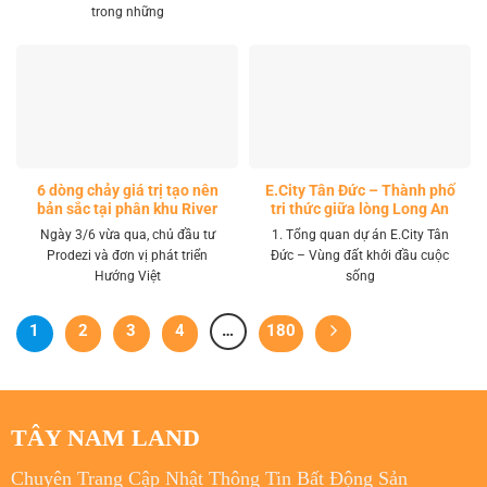
trong những
6 dòng chảy giá trị tạo nên
E.City Tân Đức – Thành phố
bản sắc tại phân khu River
tri thức giữa lòng Long An
Park LA Home
Ngày 3/6 vừa qua, chủ đầu tư
1. Tổng quan dự án E.City Tân
Prodezi và đơn vị phát triển
Đức – Vùng đất khởi đầu cuộc
Hướng Việt
sống
1
2
3
4
…
180
TÂY NAM LAND
Chuyên Trang Cập Nhật Thông Tin Bất Động Sản