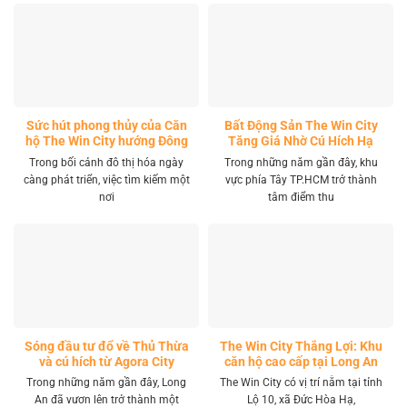
Sức hút phong thủy của Căn
Bất Động Sản The Win City
hộ The Win City hướng Đông
Tăng Giá Nhờ Cú Hích Hạ
Nam
Tầng
Trong bối cảnh đô thị hóa ngày
Trong những năm gần đây, khu
càng phát triển, việc tìm kiếm một
vực phía Tây TP.HCM trở thành
nơi
tâm điểm thu
Sóng đầu tư đổ về Thủ Thừa
The Win City Thắng Lợi: Khu
và cú hích từ Agora City
căn hộ cao cấp tại Long An
Trong những năm gần đây, Long
The Win City có vị trí nằm tại tỉnh
An đã vươn lên trở thành một
Lộ 10, xã Đức Hòa Hạ,