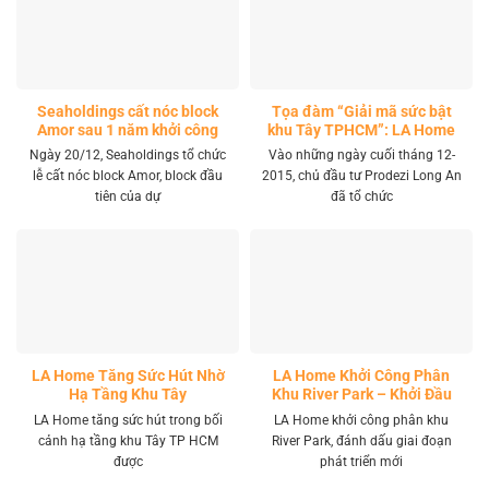
Seaholdings cất nóc block
Tọa đàm “Giải mã sức bật
Amor sau 1 năm khởi công
khu Tây TPHCM”: LA Home
khai mở tọa độ đầu tư mới
Ngày 20/12, Seaholdings tổ chức
Vào những ngày cuối tháng 12-
lễ cất nóc block Amor, block đầu
2015, chủ đầu tư Prodezi Long An
tiên của dự
đã tổ chức
LA Home Tăng Sức Hút Nhờ
LA Home Khởi Công Phân
Hạ Tầng Khu Tây
Khu River Park – Khởi Đầu
Giai Đoạn Phát Triển Mới
LA Home tăng sức hút trong bối
LA Home khởi công phân khu
cảnh hạ tầng khu Tây TP HCM
River Park, đánh dấu giai đoạn
được
phát triển mới