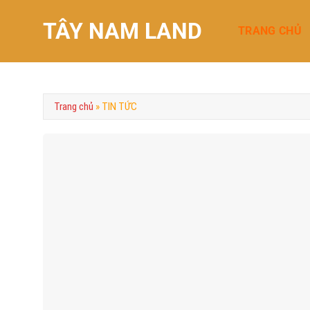
Chuyển
TÂY NAM LAND
đến
TRANG CHỦ
nội
dung
Trang chủ
»
TIN TỨC