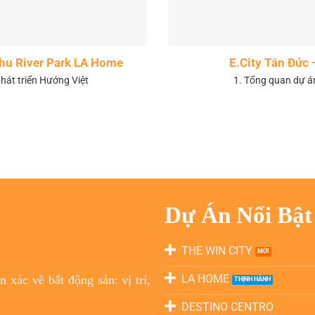
 khu River Park LA Home
E.City Tân Đức 
hát triển Hướng Việt
1. Tổng quan dự á
Dự Án Nổi Bật
THE WIN CITY
LA HOME
 xác về bất động sản: vị trí,
DESTINO CENTRO