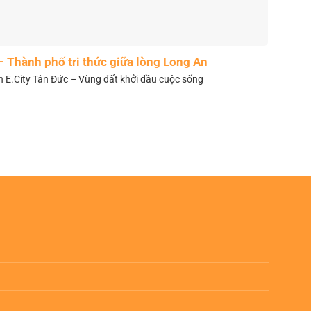
– Thành phố tri thức giữa lòng Long An
n E.City Tân Đức – Vùng đất khởi đầu cuộc sống