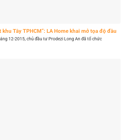
t khu Tây TPHCM”: LA Home khai mở tọa độ đầu
tư mới
áng 12-2015, chủ đầu tư Prodezi Long An đã tổ chức