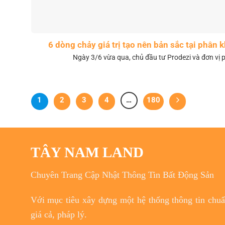
6 dòng chảy giá trị tạo nên bản sắc tại phân
Ngày 3/6 vừa qua, chủ đầu tư Prodezi và đơn vị p
1
2
3
4
…
180
TÂY NAM LAND
Chuyên Trang Cập Nhật Thông Tin Bất Động Sản
Với
mục tiêu
xây dựng một hệ thống thông tin chuẩn
giá cả, pháp lý.