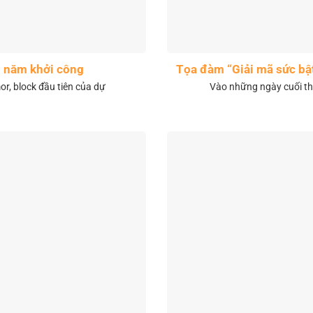
1 năm khởi công
Tọa đàm “Giải mã sức bậ
r, block đầu tiên của dự
Vào những ngày cuối th