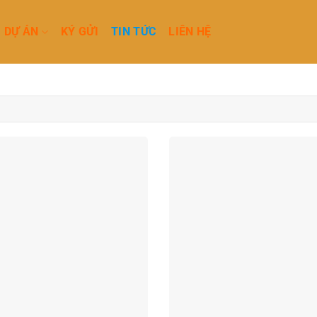
DỰ ÁN
KÝ GỬI
TIN TỨC
LIÊN HỆ