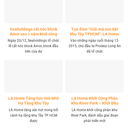
Seaholdings cất nóc block
Tọa đàm “Giải mã sức bật
Amor sau 1 năm khởi công
khu Tây TPHCM”: LA Home
khai mở tọa độ đầu tư mới
Ngày 20/12, Seaholdings tổ chức
Vào những ngày cuối tháng 12-
lễ cất nóc block Amor, block đầu
2015, chủ đầu tư Prodezi Long An
tiên của dự
đã tổ chức
LA Home Tăng Sức Hút Nhờ
LA Home Khởi Công Phân
Hạ Tầng Khu Tây
Khu River Park – Khởi Đầu
Giai Đoạn Phát Triển Mới
LA Home tăng sức hút trong bối
LA Home khởi công phân khu
cảnh hạ tầng khu Tây TP HCM
River Park, đánh dấu giai đoạn
được
phát triển mới