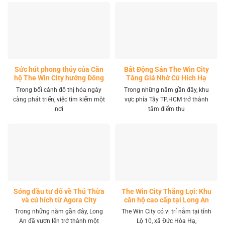
Sức hút phong thủy của Căn
Bất Động Sản The Win City
hộ The Win City hướng Đông
Tăng Giá Nhờ Cú Hích Hạ
Nam
Tầng
Trong bối cảnh đô thị hóa ngày
Trong những năm gần đây, khu
càng phát triển, việc tìm kiếm một
vực phía Tây TP.HCM trở thành
nơi
tâm điểm thu
Sóng đầu tư đổ về Thủ Thừa
The Win City Thắng Lợi: Khu
và cú hích từ Agora City
căn hộ cao cấp tại Long An
Trong những năm gần đây, Long
The Win City có vị trí nằm tại tỉnh
An đã vươn lên trở thành một
Lộ 10, xã Đức Hòa Hạ,