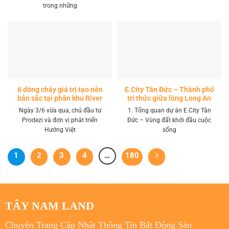
trong những
6 dòng chảy giá trị tạo nên
E.City Tân Đức – Thành phố
bản sắc tại phân khu River
tri thức giữa lòng Long An
Park LA Home
Ngày 3/6 vừa qua, chủ đầu tư
1. Tổng quan dự án E.City Tân
Prodezi và đơn vị phát triển
Đức – Vùng đất khởi đầu cuộc
Hướng Việt
sống
1
2
3
4
…
180
TÂY NAM LAND
Chuyên Trang Cập Nhật Thông Tin Bất Động Sản