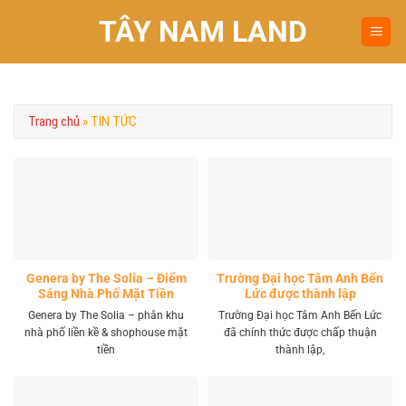
Chuyển
TÂY NAM LAND
đến
nội
dung
Trang chủ
»
TIN TỨC
Genera by The Solia – Điểm
Trường Đại học Tâm Anh Bến
Sáng Nhà Phố Mặt Tiền
Lức được thành lập
Vành Đai 4 Khu Tây
Genera by The Solia – phân khu
Trường Đại học Tâm Anh Bến Lức
nhà phố liền kề & shophouse mặt
đã chính thức được chấp thuận
tiền
thành lập,