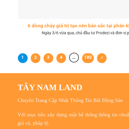
6 dòng chảy giá trị tạo nên bản sắc tại phân
Ngày 3/6 vừa qua, chủ đầu tư Prodezi và đơn vị p
1
2
3
4
…
180
TÂY NAM LAND
Chuyên Trang Cập Nhật Thông Tin Bất Động Sản
Với
mục tiêu
xây dựng một hệ thống thông tin chuẩn
giá cả, pháp lý.