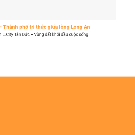
– Thành phố tri thức giữa lòng Long An
n E.City Tân Đức – Vùng đất khởi đầu cuộc sống