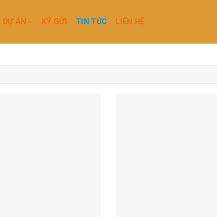
DỰ ÁN
KÝ GỬI
TIN TỨC
LIÊN HỆ