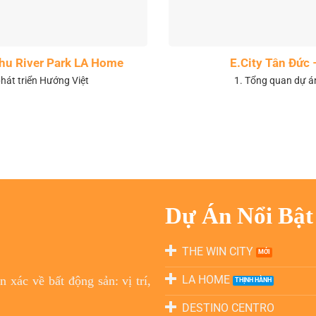
 khu River Park LA Home
E.City Tân Đức 
hát triển Hướng Việt
1. Tổng quan dự á
Dự Án Nổi Bật
THE WIN CITY
LA HOME
 xác về bất động sản: vị trí,
DESTINO CENTRO