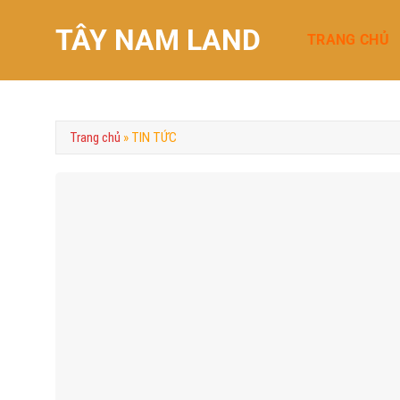
Chuyển
TÂY NAM LAND
đến
TRANG CHỦ
nội
dung
Trang chủ
»
TIN TỨC