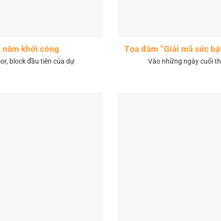
1 năm khởi công
Tọa đàm “Giải mã sức bậ
r, block đầu tiên của dự
Vào những ngày cuối th