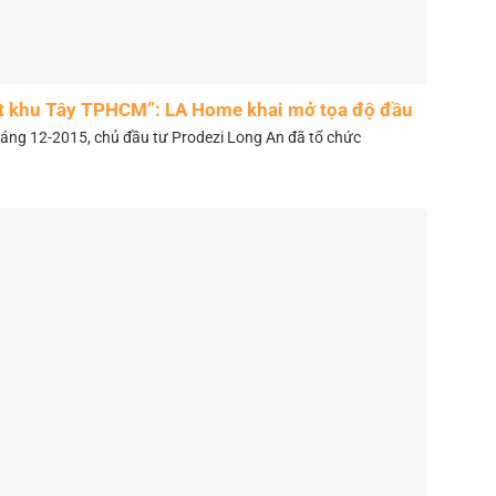
t khu Tây TPHCM”: LA Home khai mở tọa độ đầu
tư mới
áng 12-2015, chủ đầu tư Prodezi Long An đã tổ chức