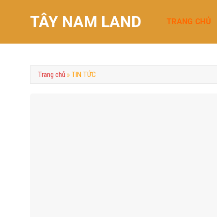
Chuyển
TÂY NAM LAND
đến
TRANG CHỦ
nội
dung
Trang chủ
»
TIN TỨC