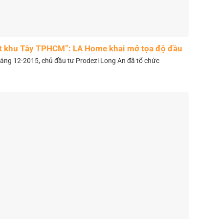
t khu Tây TPHCM”: LA Home khai mở tọa độ đầu
tư mới
áng 12-2015, chủ đầu tư Prodezi Long An đã tổ chức