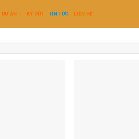
DỰ ÁN
KÝ GỬI
TIN TỨC
LIÊN HỆ