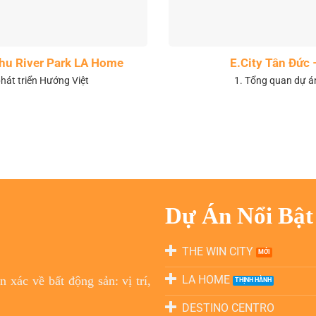
 khu River Park LA Home
E.City Tân Đức 
hát triển Hướng Việt
1. Tổng quan dự á
Dự Án Nổi Bật
THE WIN CITY
LA HOME
 xác về bất động sản: vị trí,
DESTINO CENTRO