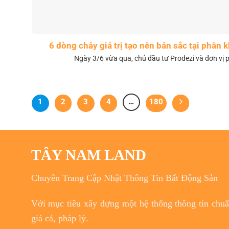
6 dòng chảy giá trị tạo nên bản sắc tại phân
Ngày 3/6 vừa qua, chủ đầu tư Prodezi và đơn vị p
1
2
3
4
…
180
TÂY NAM LAND
Chuyên Trang Cập Nhật Thông Tin Bất Động Sản
Với
mục tiêu
xây dựng một hệ thống thông tin chuẩn
giá cả, pháp lý.