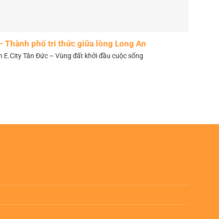
– Thành phố tri thức giữa lòng Long An
n E.City Tân Đức – Vùng đất khởi đầu cuộc sống