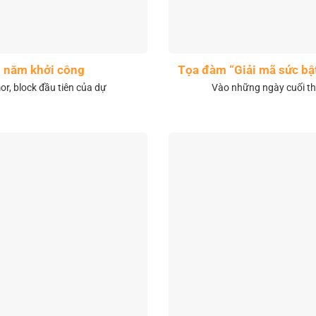
1 năm khởi công
Tọa đàm “Giải mã sức bậ
r, block đầu tiên của dự
Vào những ngày cuối th