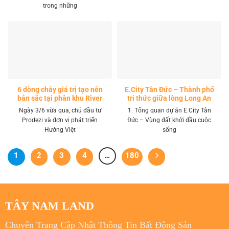
trong những
6 dòng chảy giá trị tạo nên
E.City Tân Đức – Thành phố
bản sắc tại phân khu River
tri thức giữa lòng Long An
Park LA Home
Ngày 3/6 vừa qua, chủ đầu tư
1. Tổng quan dự án E.City Tân
Prodezi và đơn vị phát triển
Đức – Vùng đất khởi đầu cuộc
Hướng Việt
sống
1
2
3
4
…
180
TÂY NAM LAND
Chuyên Trang Cập Nhật Thông Tin Bất Động Sản