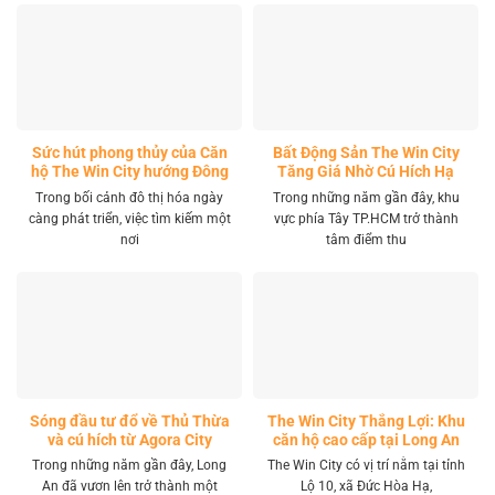
Sức hút phong thủy của Căn
Bất Động Sản The Win City
hộ The Win City hướng Đông
Tăng Giá Nhờ Cú Hích Hạ
Nam
Tầng
Trong bối cảnh đô thị hóa ngày
Trong những năm gần đây, khu
càng phát triển, việc tìm kiếm một
vực phía Tây TP.HCM trở thành
nơi
tâm điểm thu
Sóng đầu tư đổ về Thủ Thừa
The Win City Thắng Lợi: Khu
và cú hích từ Agora City
căn hộ cao cấp tại Long An
Trong những năm gần đây, Long
The Win City có vị trí nằm tại tỉnh
An đã vươn lên trở thành một
Lộ 10, xã Đức Hòa Hạ,