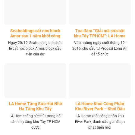
Seaholdings cất nóc block
Tọa đàm “Giải mã sức bật
Amor sau 1 năm khởi công
khu Tây TPHCM”: LA Home
khai mở tọa độ đầu tư mới
Ngày 20/12, Seaholdings tổ chức
Vào những ngày cuối tháng 12-
lễ cất nóc block Amor, block đầu
2015, chủ đầu tư Prodezi Long An
tiên của dự
đã tổ chức
LA Home Tăng Sức Hút Nhờ
LA Home Khởi Công Phân
Hạ Tầng Khu Tây
Khu River Park – Khởi Đầu
Giai Đoạn Phát Triển Mới
LA Home tăng sức hút trong bối
LA Home khởi công phân khu
cảnh hạ tầng khu Tây TP HCM
River Park, đánh dấu giai đoạn
được
phát triển mới