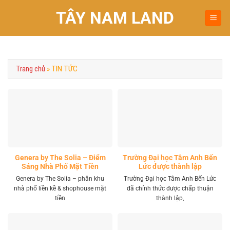
Chuyển
TÂY NAM LAND
đến
nội
dung
Trang chủ
»
TIN TỨC
Genera by The Solia – Điểm
Trường Đại học Tâm Anh Bến
Sáng Nhà Phố Mặt Tiền
Lức được thành lập
Vành Đai 4 Khu Tây
Genera by The Solia – phân khu
Trường Đại học Tâm Anh Bến Lức
nhà phố liền kề & shophouse mặt
đã chính thức được chấp thuận
tiền
thành lập,