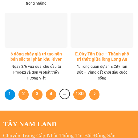
trong những
6 dòng chảy giá trị tạo nên
E.City Tân Đức – Thành phố
bản sắc tại phân khu River
tri thức giữa lòng Long An
Park LA Home
Ngày 3/6 vừa qua, chủ đầu tư
1. Tổng quan dự án E.City Tân
Prodezi và đơn vị phát triển
Đức – Vùng đất khởi đầu cuộc
Hướng Việt
sống
1
2
3
4
…
180
TÂY NAM LAND
Chuyên Trang Cập Nhật Thông Tin Bất Động Sản