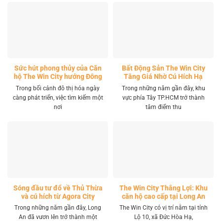
Sức hút phong thủy của Căn
Bất Động Sản The Win City
hộ The Win City hướng Đông
Tăng Giá Nhờ Cú Hích Hạ
Nam
Tầng
Trong bối cảnh đô thị hóa ngày
Trong những năm gần đây, khu
càng phát triển, việc tìm kiếm một
vực phía Tây TP.HCM trở thành
nơi
tâm điểm thu
Sóng đầu tư đổ về Thủ Thừa
The Win City Thắng Lợi: Khu
và cú hích từ Agora City
căn hộ cao cấp tại Long An
Trong những năm gần đây, Long
The Win City có vị trí nằm tại tỉnh
An đã vươn lên trở thành một
Lộ 10, xã Đức Hòa Hạ,