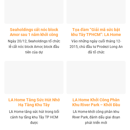
Seaholdings cất nóc block
Tọa đàm “Giải mã sức bật
Amor sau 1 năm khởi công
khu Tây TPHCM”: LA Home
khai mở tọa độ đầu tư mới
Ngày 20/12, Seaholdings tổ chức
Vào những ngày cuối tháng 12-
lễ cất nóc block Amor, block đầu
2015, chủ đầu tư Prodezi Long An
tiên của dự
đã tổ chức
LA Home Tăng Sức Hút Nhờ
LA Home Khởi Công Phân
Hạ Tầng Khu Tây
Khu River Park – Khởi Đầu
Giai Đoạn Phát Triển Mới
LA Home tăng sức hút trong bối
LA Home khởi công phân khu
cảnh hạ tầng khu Tây TP HCM
River Park, đánh dấu giai đoạn
được
phát triển mới