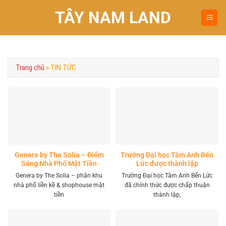
Chuyển
TÂY NAM LAND
đến
nội
dung
Trang chủ
»
TIN TỨC
Genera by The Solia – Điểm
Trường Đại học Tâm Anh Bến
Sáng Nhà Phố Mặt Tiền
Lức được thành lập
Vành Đai 4 Khu Tây
Genera by The Solia – phân khu
Trường Đại học Tâm Anh Bến Lức
nhà phố liền kề & shophouse mặt
đã chính thức được chấp thuận
tiền
thành lập,