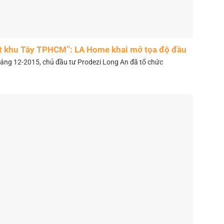
t khu Tây TPHCM”: LA Home khai mở tọa độ đầu
tư mới
áng 12-2015, chủ đầu tư Prodezi Long An đã tổ chức