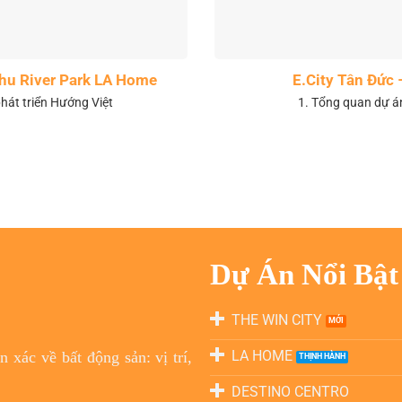
 khu River Park LA Home
E.City Tân Đức 
hát triển Hướng Việt
1. Tổng quan dự á
Dự Án Nổi Bật
THE WIN CITY
LA HOME
 xác về bất động sản: vị trí,
DESTINO CENTRO