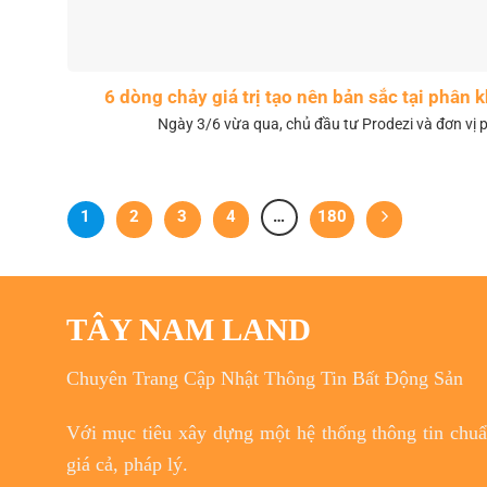
6 dòng chảy giá trị tạo nên bản sắc tại phân
Ngày 3/6 vừa qua, chủ đầu tư Prodezi và đơn vị p
1
2
3
4
…
180
TÂY NAM LAND
Chuyên Trang Cập Nhật Thông Tin Bất Động Sản
Với
mục tiêu
xây dựng một hệ thống thông tin chuẩn
giá cả, pháp lý.