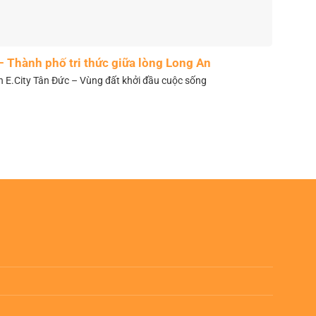
– Thành phố tri thức giữa lòng Long An
n E.City Tân Đức – Vùng đất khởi đầu cuộc sống